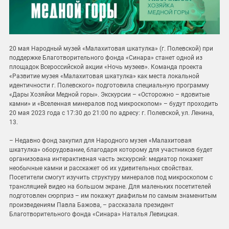
20 мая Народный музей «Малахитовая шкатулка» (г. Полевской) при
поддержке Благотворительного фонда «Синара» станет одной из
площадок Всероссийской акции «Ночь музеев». Команда проекта
«Развитие музея «Малахитовая шкатулка» как места локальной
идентичности г. Полевского» подготовила специальную программу
«Дары Хозяйки Медной горы». Экскурсии – «Осторожно – ядовитые
камни» и «Вселенная минералов под микроскопом» – будут проходить
20 мая 2023 года с 17:30 до 21:00 по адресу: г. Полевской, ул. Ленина,
13.
– Недавно фонд закупил для Народного музея «Малахитовая
шкатулка» оборудование, благодаря которому для участников будет
организована интерактивная часть экскурсий: медиатор покажет
необычные камни и расскажет об их удивительных свойствах.
Посетители смогут изучить структуру минералов под микроскопом с
трансляцией видео на большом экране. Для маленьких посетителей
подготовлен сюрприз – им покажут диафильм по самым знаменитым
произведениям Павла Бажова, – рассказала президент
Благотворительного фонда «Синара» Наталья Левицкая.