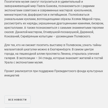
Посетители музея смогут погрузиться в удивительный и
завораживающий мир Павла Бажова, познакомиться с редкими
экспонатами советских и современных мастеров: кукольников,
миниатюристов, фарфористов и литейщиков. Полюбоваться
уникальными куклами, воплощающими образы Хозяек Медной горы,
рассмотреть их наряды, украшенные драгоценными камнями, бисером,
кристаллами. А также познакомиться с самыми знаменитыми героями
сказов: Данилой-мастером, Огневушкой-поскакушкой, Даренкой,
Кокованей, Серебряным копытцем – уроженцами Полевского.
Для тех, кто не сможет посетить выставку в Полевском, узнать тайны
малахитовой шкатулки можно в Екатеринбурге. В самом центре
города, на пешеходной аллее проспекта Ленина, открылась уличная
галерея. В экспозиции – 34 стенда, которые знакомят жителей и гостей
Урала с экспонатами музея.
Проект реализуется при поддержке Президентского фонда культурных
инициатив
ВСЕ НОВОСТИ