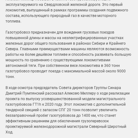
эксплуатируемого на Свердловской железной дороге. Это первый
локомотив, выпущенный в рамках программы создания подвижного
состава, использующего природный газ в качестве моторного
топлива.
Газотурбовоз предназначен для вождения грузовых поездов
повышенной длины и массы на неэлектрифицированных участках
железных дорог общего пользования в районах Сибири и Крайнего
Севера. Главными преимуществами машины являются возможность
работы на более дешёвом топливе и способность развивать большую
мощность по сравнению с существующими локомотивами
автономной тяги. При собственном весе локомотива в 360 тонн
газотурбовоз проводит поезда с максимальной массой около 9000
тонн.
В ходе осмотра председатель Совета директоров Группы Синара
Дмитрий Пумпянский рассказал Алексею Миллеру о ходе реализации
проекта по выпуску усовершенствованной модели магистрального
газотурбовоза ГТ1h к 2020 году. Этот локомотив с дополнительной
тендерной секцией с запасом СПГ 20 тонн позволит увеличить
беззаправочный пробег газотурбовоза до 1400 км, что станет
эффективным решением для обеспечения грузоперевозок
проектируемой железнодорожной магистрали Северный Широтный
Ход.