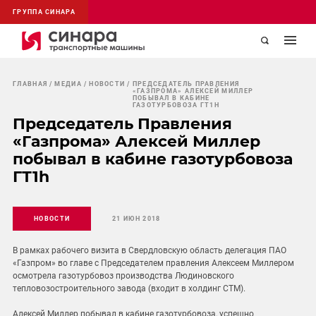
ГРУППА СИНАРА
ГЛАВНАЯ
МЕДИА
НОВОСТИ
ПРЕДСЕДАТЕЛЬ ПРАВЛЕНИЯ
«ГАЗПРОМА» АЛЕКСЕЙ МИЛЛЕР
ПОБЫВАЛ В КАБИНЕ
ГАЗОТУРБОВОЗА ГТ1H
Председатель Правления
«Газпрома» Алексей Миллер
побывал в кабине газотурбовоза
ГТ1h
НОВОСТИ
21 ИЮН 2018
В рамках рабочего визита в Свердловскую область делегация ПАО
«Газпром» во главе с Председателем правления Алексеем Миллером
осмотрела газотурбовоз производства Людиновского
тепловозостроительного завода (входит в холдинг СТМ).
Алексей Миллер побывал в кабине газотурбовоза, успешно