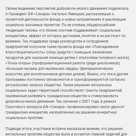
Своим видением перспектив добровольческого движения поделилась
и Президент БФ «Синара» Наталья Левицкая, рассказавшая о
проектной деятельности фонда и новых направлениях в реализации
социально значимых проектов. По ее словам, общероссийские
тенденции таковы, что бизнес охотнее поддерживает социальные
инициативы, эффект от которых достижим, понятен и не растянут по
времени. Так, поддержку среди руководства и сотрудников
предприятий получили такие проекты фонда как «Повседневная
благотворительность» (сбор средств с помощью банковских
продуктов для оказания помощи детям с опухолями головного мозга),
«Точка опоры» (профориентационная работа среди школьников),
«Большая музыка для маленьких сердец» (филармоническое
искусство для воспитанников детских домов). Важно, что эти и другие
программы постоянно обновляются и трансформируются согласно
актуальному запросу общества. Также решению актуальных
социальных задач территорий способствуют гранты предприятий,
призванные развивать гражданское общество и стимулировать
добровольческое движение. Так, начиная с 2007 года, в рамках
Грантового конкурса БФ «Синара» профинансировал около двухсот
гражданских инициатив, направленных на решение конкретных
социальных проблем.
Подводя итоги, участники встречи высказали мнение, что решение
актуальных проблем общества было и остается главной задачей для