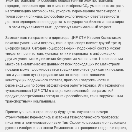
Электротранспорт, и особенно общественный электротранспорт
городов, позволяет кратно снизить выбросы CO
, уменьшить затраты
2
на утилизацию автомобилей, ускорить перемещение пассажиров. С
точки зрения спикера, философию экологической ответственности
должны одновременно поддержать государство, бизнес и пассажиры
— в этом случае может быть достигнут максимальный эффект.
Заместитель генерального директора ЦИР СТМ Кирилл Колесников
показал участникам встречи, как на транспорт влияет другой тренд —
цифровизация. Сегодня «оцифрованный» подвижной состав может
«видеть» препятствия, «узнавать» их и передавать информацию
другим участникам движения без участия машиниста. На основании
массива аналитических данных от всех проходящих по магистрали
поездов может формироваться график ремонтов (как самих поездов,
так и участков пути), предложения по совершенствованию
конструкции подвижного состава, прогнозы загруженности и
рекомендации по более эффективной работе техники. Эти технологии,
«упакованные» ЦИР СТМ в специализированный программный
продукт, востребованы сегодня как российскими, так и зарубежными
транспортными компаниями.
Прикоснувшись к «транспорту будущего», слушатели вечера
стремительно перенеслись к истокам технологического прогресса:
писатель и популяризатор науки Тим Скоренко рассказал о настоящих
русских изобретениях эпохи Романовых: аттракционе «ледяные горки»,