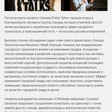
Пятая встреча проекта «Синара Public Talks» прошла вчера в
Екатеринбурге: эксперты Группы Синара, которая отметила свое 20-
летие рассказали о наработках компании в сфере городского
транспорта, а приглашенный гость — об истоках русских изобретений.
Высокую планку обсуждения задал член совета директоров «Синара-
Транспортные Машины» Юрий Осинцев, показав, как модернизация
городского транспорта влияет на изменение городов. Концессия —
способ организации и развития городского транспорта как системы,
рассчитанный на быстрое вложение средств для реконструкции с
многолетней отдачей. Долгосрочный характер концессий побуждает
компанию-концессионера создавать пассажирам максимально
комфортные условия, использовать наиболее передовые решения и
материалы, постоянно следить за качеством оказания услуги. Эффект
изменения городской среды, как показывает практика, существенно
превышает первоначальную область собственно транспорта, влияя
на качество городской среды в целом.
Генеральный директор компании «СТМ-Энергорешения» Салават
Халилов предложил слушателям посмотреть на транспорт с точки
зрения другого тренда: декарбонизации и экологической повестки.