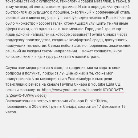
токарном станке с суппортом, технологии сварки металлов, а также, в
тему вечера, об электрическом трамвае. И хотя порядок выступлений
выстроился из будущего в прошлое, энергичный и вовлеченный стиль
изложения спикера подчеркнул главную идею вечера: в России всегда
было множество изобретателей, стремящихся улучшить те или иные
сферы жизни, и сегодня их не стало меньше. Городской транспорт —
лишь одно из направлений, которое развивает Группа Синара через
поддержку производства, создание комфортной среды, доступность
наилучших технологий. Сумма небольших, но прорывных инженерных
решений на каждом таком направлении — может создавать иное
качество жизни и культуру развития в нашей стране.
Слушатели мероприятия в зале, по традиции, могли задать свои
вопросы и получить призы за лучшие из них, а те, кто не мог
присутствовать на мероприятии в Екатеринбурге, смотрели
трансляцию вечера на канале Группы Синара в Youtube (Для СЦ:
вставьте ссылку на
https://www.youtube.com/channel/UCYOGfAYE7-
I2rZeawQ-4UWw/videos
).
Заключительная встреча лектория «Синара Public Talks»,
посвященного 20-летию Группы Синара, состоится 17 февраля в 19
часов.