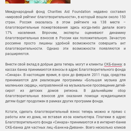
Международный фонд Charities Aid Foundation недавно составил
«мировой рейтинг благотворительности», в который вошли около 150
стран. Россия оказалась в этом рейтинге на 138 месте –
благотворительные пожертвования здесь когда-либо делали всего
17% населения. Впрочем, эксперты оценивают динамику
благотворительных взносов в России как положительную. Зачастую
россияне просто лишены удобной возможности совершить акт
благотворительности. Однако эти возможности появляются и
расширяются.
Внести свой вклад в добрые дела теперь могут и клиенты
СКБ-банка
: в
кассах банка принимаются взносы в адрес Благотворительного фонда
«Синара». В настоящее время, в срок до февраля 2011 года, средства
принимаются для реализации программы «Большая музыка для
маленьких сердец», направленной на музыкальное просвещение детей-
сирот из детских домов региона. В дальнейшем сбор
благотворительных взносов для оказания помощи нуждающимся
детям будет продолжен в рамках других программ фонда.
Кстати, сделать благотворительный взнос теперь можно и прямо с
работы или из дома, не вставая из-за компьютера. Платежи в адрес
Благотворительного фонда «Синара» принимаются и в интернет-банке
СКБ-банка для частных лиц «Банк-на-Диване». Всего несколько кликов