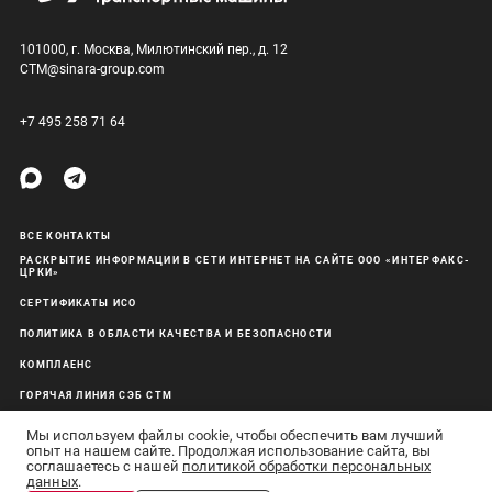
101000, г. Москва, Милютинский пер., д. 12
CTM@sinara-group.com
+7 495 258 71 64
ВСЕ КОНТАКТЫ
РАСКРЫТИЕ ИНФОРМАЦИИ В СЕТИ ИНТЕРНЕТ НА САЙТЕ ООО «ИНТЕРФАКС-
ЦРКИ»
СЕРТИФИКАТЫ ИСО
ПОЛИТИКА В ОБЛАСТИ КАЧЕСТВА И БЕЗОПАСНОСТИ
КОМПЛАЕНС
ГОРЯЧАЯ ЛИНИЯ СЭБ СТМ
ОБРАБОТКА ПЕРСОНАЛЬНЫХ ДАННЫХ
Мы используем файлы cookie, чтобы обеспечить вам лучший
опыт на нашем сайте. Продолжая использование сайта, вы
соглашаетесь с нашей
политикой обработки персональных
данных
.
АО «Синара-Транспортные Машины» © 2011–26 Все права защищены