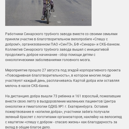
Работники Синарского трубного завода вместе со своими семьями
приняли участие в благотворительном велопробеге «Спешу с
добром!», организованном ПАО «СинТЗ», БФ «Синара» и СКБ-банком.
Коллектив Синарского трубного завода вышел с инициативой
продолжить доброе начинание - сбор помощи детям с
онкологическими заболеваниями головного мозга.
Мероприятие прошло 27 августа под эгидой корпоративного проекта
«Повседневная благотворительность», в котором многие люди
участвуют каждый день, расплачиваясь Картой добра или оставляя
мелочь в кассе СКБ-банка.
На дистанцию добра вышли 73 ребенка и 161 взрослый, пожелавшие
внести свою лепту в выздоровление маленьких пациентов Центра
онкологии и гематологии ОДКБ №1 г. Екатеринбурга. Оставив
пожертвование в «копилке добра», участники забега получали
зеленый браслет с логотипами организаторов, наклейку на велосипед
с хештегом «спешу с добром - спасаю жизнь» как благодарность за
вклад в общее благое дело.