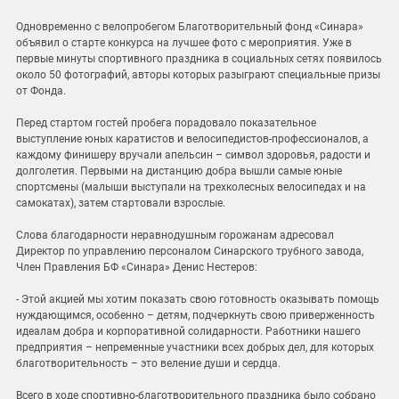
Одновременно с велопробегом Благотворительный фонд «Синара»
объявил о старте конкурса на лучшее фото с мероприятия. Уже в
первые минуты спортивного праздника в социальных сетях появилось
около 50 фотографий, авторы которых разыграют специальные призы
от Фонда.
Перед стартом гостей пробега порадовало показательное
выступление юных каратистов и велосипедистов-профессионалов, а
каждому финишеру вручали апельсин – символ здоровья, радости и
долголетия. Первыми на дистанцию добра вышли самые юные
спортсмены (малыши выступали на трехколесных велосипедах и на
самокатах), затем стартовали взрослые.
Слова благодарности неравнодушным горожанам адресовал
Директор по управлению персоналом Синарского трубного завода,
Член Правления БФ «Синара» Денис Нестеров:
- Этой акцией мы хотим показать свою готовность оказывать помощь
нуждающимся, особенно – детям, подчеркнуть свою приверженность
идеалам добра и корпоративной солидарности. Работники нашего
предприятия – непременные участники всех добрых дел, для которых
благотворительность – это веление души и сердца.
Всего в ходе спортивно-благотворительного праздника было собрано