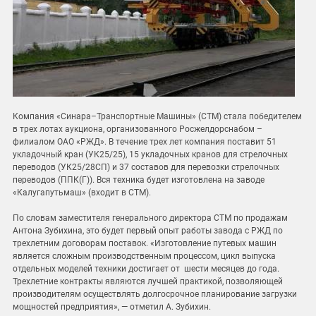
Компания «Синара–Транспортные Машины» (СТМ) стала победителем
в трех лотах аукциона, организованного Росжелдорснабом –
филиалом ОАО «РЖД». В течение трех лет компания поставит 51
укладочный кран (УК25/25), 15 укладочных кранов для стрелочных
переводов (УК25/28СП) и 37 составов для перевозки стрелочных
переводов (ППК(Г)). Вся техника будет изготовлена на заводе
«Калугапутьмаш» (входит в СТМ).
По словам заместителя генерального директора СТМ по продажам
Антона Зубихина, это будет первый опыт работы завода с РЖД по
трехлетним договорам поставок. «Изготовление путевых машин
является сложным производственным процессом, цикл выпуска
отдельных моделей техники достигает от шести месяцев до года.
Трехлетние контракты являются лучшей практикой, позволяющей
производителям осуществлять долгосрочное планирование загрузки
мощностей предприятия», — отметил А. Зубихин.