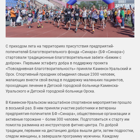
С приходом лета на территориях присутствия предприятий-
попечителей Благотворительного фонда «Синара» (БФ «Синара»)
стартовали традиционные благотворительные забеги «Бежим с
добром». Первыми эстафету добра в поддержку проекта
«Повседневная благотворительность» приняли Каменск-Уральский и
Орск. Спортивный праздник объединил свыше 2300 человек,
желающих внести свой вклад в поддержку маленьких пациентов,
проходящих лечение в Детской городской больнице Каменска-
Уральского и Детской городской больнице Орска.
В Каменске-Уральском масштабное спортивное мероприятие прошло
в восьмой раз. В нем приняли участие работники и ветераны
предприятия-попечителя БФ «Синара», общественные организации и
активные горожане – более 300 человек. Подготовиться к старту им
помогла разминка из инструкторов фитнес-центра. По доброй
традиции, первыми на дистанцию добра вышли дети, затем подростки,
следом женщины, а завершали программу мужчины. Каждому