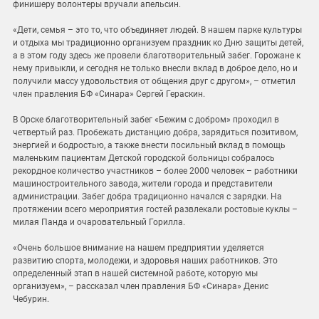
финишеру волонтеры вручали апельсин.
«Дети, семья – это то, что объединяет людей. В нашем парке культуры
и отдыха мы традиционно организуем праздник ко Дню защиты детей,
а в этом году здесь же провели благотворительный забег. Горожане к
нему привыкли, и сегодня не только внесли вклад в доброе дело, но и
получили массу удовольствия от общения друг с другом», – отметил
член правления БФ «Синара» Сергей Гераскин.
В Орске благотворительный забег «Бежим с добром» проходил в
четвертый раз. Пробежать дистанцию добра, зарядиться позитивом,
энергией и бодростью, а также внести посильный вклад в помощь
маленьким пациентам Детской городской больницы собралось
рекордное количество участников – более 2000 человек – работники
машиностроительного завода, жители города и представители
администрации. Забег добра традиционно начался с зарядки. На
протяжении всего мероприятия гостей развлекали ростовые куклы –
милая Панда и очаровательный Горилла.
«Очень большое внимание на нашем предприятии уделяется
развитию спорта, молодежи, и здоровья наших работников. Это
определенный этап в нашей системной работе, которую мы
организуем», – рассказал член правления БФ «Синара» Денис
Чебурин.