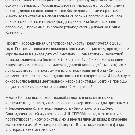
образом. Наши инновационные сервисы дают фонду возможность
одному из первых в России подключать передовые способы приема
оплаты, делая пожертвования еще более доступными и простыми.
Участники выставки на своем опыте смогли не просто оценить все
плюсы новинки, но и помочь фонду привычным бесконтактным
способом, – прокомментировала руководитель Делобанка Ирина
Кузьмина.
Проект «Повседневная благотворительность» реализуется с 2015
года. Его цель – оказание помощи маленьким пациентам, проходящим
курс лечения в Центре детской онкологии и гематологии Областной
детской клинической больницы (г. Екатеринбург) и в онкоотделении
Калужской областной клинической детской больнице (г. Калуга). За 7
лет существования программы Благотворительный фонд «Синара»
совместно с партнерами подарил шанс на выздоровление 41 ребенку с
онкозаболеваниями центральной нервной системы. Всего на помощь
пациентам было привлечено более 42 млн рублей.
– Банк Синара продолжает разрабатывать и внедрять новые
инструменты для того, чтобы вносить пожертвования для программы
«Повседневная благотворительность» было просто и удобно.
Благодарим гостей и участников ИННОПРОМа за то, что не только
протестировали новую систему, но и внесли личный вклад в спасение
маленьких жизней, – говорит президент Благотворительного фонда
«Синара» Наталья Левицкая.