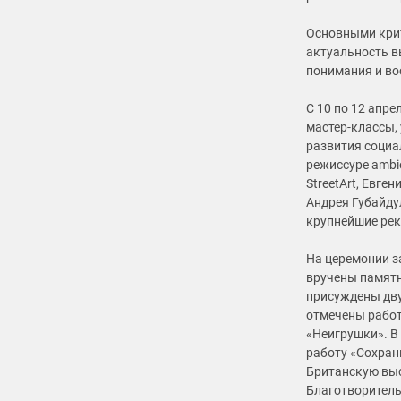
Основными крит
актуальность в
понимания и во
С 10 по 12 апр
мастер-классы,
развития социа
режиссуре ambi
StreetArt, Евге
Андрея Губайду
крупнейшие рек
На церемонии з
вручены памятн
присуждены дву
отмечены работ
«Неигрушки». В
работу «Сохран
Британскую выс
Благотворитель