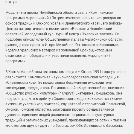
статус.
Модельным проект Челябинской области стала «Комплексная
программа мероприятий «Патриотическое воспитание граждан на
основе традиций Южного Урала и Оренбургского казачьего войска»
Центра патриотического воспитания «Росток» и Челябинский
областной молодежный культурный центр «Пчелочка златая». Ее
подробно описал член Общественной палаты Челябинской области,
руководитель проекта Игорь Михайлов. Он показал собравшимся
изделия уральских мастеров из золоченой бронзы, которыми
отмечаются победители и участники основных мероприятий
программы.
В Ханты-Мансийском автономном округе – Югре с 1991 года успешно
реализуется Комплексная научно-исследовательская экспедиция
«Славянский ход». Ее представила бессменный руководитель
экспедиции, председатель Региональной общественной организации
«Общество русской культуры» (г Сургут) Екатерина Лоншакова. Она
подчеркнула, что в орбиту «Славянского хода» вовлекается тысячи
активных участников, зрителей, слушателей с территорий Тюменской,
Омской, Томской областей. Благодаря проекту осуществляется
духовное единение людей различных национально-культурных
традиций и религиозных убеждений, проживающих за сотни и тысячи
километров друг от друга на берегах рек Обь-Иртышского бассейна.