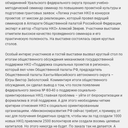
объединений Уральского федерального округа прошел учебно-
методический семинар семинар по повышению проектной культуры и
подготовке грантовых заявок: «Логика участия НКО в конкурсе
проектов: от миссии до реализации», который провел ведущий
семинаров в Аппарате Общественной палатой Российской Федерации,
эксперт и автор «Портала НКО» Алексей Зверев. Участники выставки
отметили высокое качество проведенного семинара и его
практическую полезность. На выставке состоялась серия круглых
столов.
Особый интерес участников и гостей выставки вызвал круглый стол по
итогам общественного обсуждения механизмов государственной
поддержки НКО «Поддержка социальных проектов в регионах»,
который вел член Общественной палаты РФ, председатель
Общественной палаты Ханты-Мансийского автономного округа –
Югры Виктор Заболотский. Комментиря итоги общественного
обсуждения, он сделал вывод о том, что после появление
федерального закона № ФЗ-40 о поддержке социально-
ориентированных НКО, главная проблема – уйти от бюрократизации и
формализма в этой поддержке. А для этого необходимы четкие
критерии отнесения НКО к социально ориентированным
организациям. «Минэкономразвития РФ сейчас требует, к примеру, от
нас для получения бюджетных средств, чтобы мы за год создали 1000
новых НКО, привлекли 2500 волонтеров или создали восемь целевых
капиталов. Но этого никогда не будет. По заказу так не делается. А