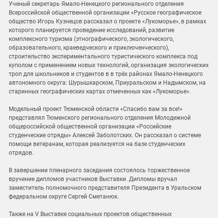
Ученый секретарь Ямало-Ненецкого регионального отделения
Всероссийской общественной организации «Русское географическое
общество Игорь Кузнецов рассказал о проекте «Лукоморье», в рамках
которого планируется проведение исследований, развитие
комплексного туризма (этнографического, экологического,
образовательного, краеведческого и приключенческого),
строительство экспериментального туристического комплекса под
куполом с применением новых технологий, организация экологических
троп для школьников и студентов в в трёх районах Ямало-Ненецкого
автономного округа: Шурышкарском, Приуральском и Надымском, на
старинных географических картах отмеченных как «Лукоморье».
Модельный проект Тюменской области «Спасибо вам за все!»
представлял Тюменского регионального отделения Молодежной
общероссийской общественной организации «Российские
студенческие отряды» Алексей Заболотских. Он рассказал о системе
помощи ветеранам, которая реализуется на базе студенческих
отрядов.
В завершении пленарного заседания состоялось торжественное
вручение дипломов участников Выставки. Дипломы вручал
заместитель полномочного представителя Президента в Уральском
федеральном округе Сергей Сметанюк.
Также на V Выставке социальных проектов общественных