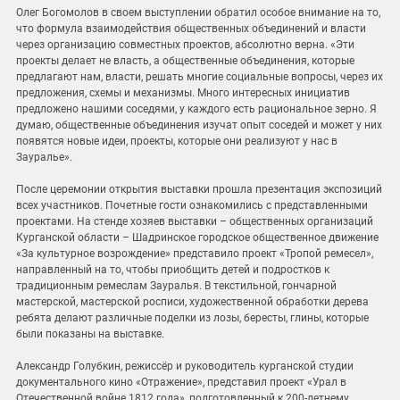
Олег Богомолов в своем выступлении обратил особое внимание на то,
что формула взаимодействия общественных объединений и власти
через организацию совместных проектов, абсолютно верна. «Эти
проекты делает не власть, а общественные объединения, которые
предлагают нам, власти, решать многие социальные вопросы, через их
предложения, схемы и механизмы. Много интересных инициатив
предложено нашими соседями, у каждого есть рациональное зерно. Я
думаю, общественные объединения изучат опыт соседей и может у них
появятся новые идеи, проекты, которые они реализуют у нас в
Зауралье».
После церемонии открытия выставки прошла презентация экспозиций
всех участников. Почетные гости ознакомились с представленными
проектами. На стенде хозяев выставки – общественных организаций
Курганской области – Шадринское городское общественное движение
«За культурное возрождение» представило проект «Тропой ремесел»,
направленный на то, чтобы приобщить детей и подростков к
традиционным ремеслам Зауралья. В текстильной, гончарной
мастерской, мастерской росписи, художественной обработки дерева
ребята делают различные поделки из лозы, бересты, глины, которые
были показаны на выставке.
Александр Голубкин, режиссёр и руководитель курганской студии
документального кино «Отражение», представил проект «Урал в
Отечественной войне 1812 года», подготовленный к 200-летнему