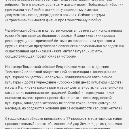
юбилею. По его словам, уральцы – жители время Тобольской губернии
принимали в той войне активное участие, чему имеется
документальное подтверждение в архивах. Сейчас в студии
«Отражение» снимается фильм про Отечественную войну.
Челябинская область в качестве концепта презентации использовала
идею «От крепости до большого города». В ходе выставки прошла
реконструкция исторической битвы с использованием доспехов и
оружия, которую представила Челябинская региональная молодежная
общественная организация «Лига Интеллектуальных Игр»,
осуществляющая проект «Живая история».
На стенде Тюменской области Викуловское местное отделение
Тюменской областной общественной организации «Национальное
культурное общество «Беларусь» и Муниципальное автономное
культуры и досуга учреждение «Сорокинский центр культуры и досуга»
из села Калиновка рассказали о своей деятельности, направленной на
сохранение национальных традиций. Особый интерес участников
выставки вызвал проект проект «Калиновка – село мордовской
культуры», благодаря которому не просто сохраняется культурное
наследие, но создаются условия для самозанятости сельских жителей.
Свердловская область представила 17 проектов, в том числе музейно-
просветительный проект «Самоцветный дар Земли – детям», в рамках