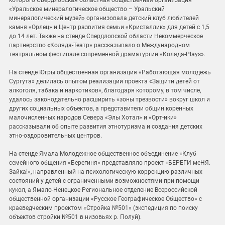
которого Свердловская областная общественная организация
«Уральское минералогическое общество – Уральский
минералогический музей» организовала детский клуб любителей
камня «Орлец» и Центр развития семьи «Кристаллик» для детей с 1,5
до 14 лет. Также на стенде Свердловской области Некоммерческое
партнерство «Коляда-Театр» рассказывало о Международном
театральном фестивале современной драматургии «Коляда-Plays».
На стенде Югры общественная организация «Работающая молодежь
Сургута» делилась опытом реализации проекта «Защити детей от
алкоголя, табака и наркотиков», благодаря которому, в том числе,
удалось законодательно расширить «зоны трезвости» вокруг школ и
других социальных объектов, а представители общин коренных
малочисленных народов Севера «Элы Хотал» и «Орт-ики»
рассказывали об опыте развития этнотуризма и создания детских
этно-оздоровительных центров.
На стенде Ямала Молодежное общественное объединение «Клуб
семейного общения «Берегиня» представляло проект «БЕРЕГИ меНЯ.
Зайка!», направленный на психологическую коррекцию различных
состояний у детей с ограниченными возможностями при помощи
кукол, а Ямало-Ненецкое Региональное отделение Всероссийской
общественной организации «Русское Географическое Общество» с
краеведческим проектом «Стройка №501» (экспедиция по поиску
объектов стройки №501 в низовьях р. Полуй).