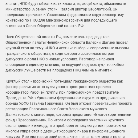
значит, НПО будут обманывать власти, те, из субъекта, обманывать
министерство. А зачем это?» – заявил Виктор Заболотский. Он
предложил провести в Уральском федеральном округе экспертизу
критериев по НКО для Минэкономразвития для последующего
внесения в Совет Общественной палаты РФ.
Член Общественной палаты РФ, заместитель председателя
Общественной палаты Челябинской области Валерий Шагиев провел
круглый стол на тему: «НКО и честные выборы: современные вызовы
гражданского общества», в ходе которого состоялась острая
дискуссия о роли НКО в новых условиях. Разговор не привел
спорщиков к единому мнению, но ведущий подчеркнул, что любые
дискуссии лучше вести на площадках НКО, чем на митингах.
Круглый стол «Творческий потенциал гражданского общества как
фактор развития этно-культурного пространства» провела
координатор Рабочей группы при полномочном представителе
Президента РФ в Уральском федеральном округе по продвижению
брэнда УрФО Татьяна Горкунова. Он был открыт презентацией проекта
реставрации Епархиального Свято-Успенского мужского
Далматовского монастыря, который представил «Благотворительный
фонд «Преображения». По итогам обсуждения участники круглого
стола пришли к выводу, что проблемы этнокультурных проектов во
многом упираются в дефицит хорошего пиара и информационного
вакуума. Бренды территорий рождаются не на голом месте, но они