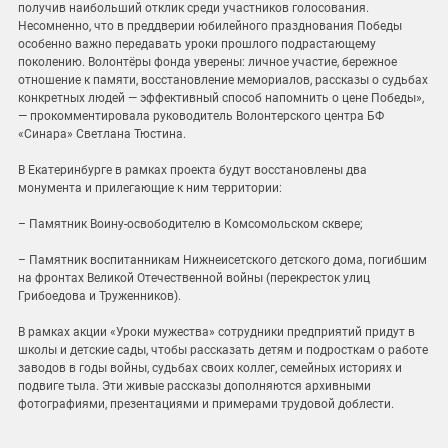
получив наибольший отклик среди участников голосования.
Несомненно, что в преддверии юбилейного празднования Победы
особенно важно передавать уроки прошлого подрастающему
поколению. Волонтёры фонда уверены: личное участие, бережное
отношение к памяти, восстановление мемориалов, рассказы о судьбах
конкретных людей — эффективный способ напомнить о цене Победы»,
— прокомментировала руководитель Волонтерского центра БФ
«Синара» Светлана Тюстина.
В Екатеринбурге в рамках проекта будут восстановлены два
монумента и прилегающие к ним территории:
– Памятник Воину-освободителю в Комсомольском сквере;
– Памятник воспитанникам Нижнеисетского детского дома, погибшим
на фронтах Великой Отечественной войны (перекресток улиц
Грибоедова и Труженников).
В рамках акции «Уроки мужества» сотрудники предприятий придут в
школы и детские сады, чтобы рассказать детям и подросткам о работе
заводов в годы войны, судьбах своих коллег, семейных историях и
подвиге тыла. Эти живые рассказы дополняются архивными
фотографиями, презентациями и примерами трудовой доблести.