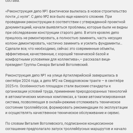
состава.
«Реконструкция депо №1 фактически вылилась в новое строительство
почти „с нуля“. С депо №2 все было еще намного сложнее. При
проведении реконструкции в соответствии с утвержденной проектной
документацией, начали выявляться проблемы, которые были не видны
при обследовании конструкции старого депо. В итоге кровлю депо
пришлось не ремонтировать, а полностью заменить, часть несущих
колонн демонтировать, частично заменить и усилить фундаменты…
Сделали все, что необходимо, сейчас это современные объекты,
эффективные, качественные, с хорошей технической базой и
комфортными условиями для коллектива»,— рассказал вице-
президент Группы Синара Виталий Вотолевский.
Реконструкция депо №1 на улице Артиллерийской завершилась в
сентябре 2024 года, а депо №2 на Свердловском тракте — в сентябре
2025-го. Особенностью площадок стали высокие стандарты к
организации условий труда, применение природоохранных технологий
в автоматических моечных комплексах, а также автоматизированная
система, позволяющая в онлайн-режиме отслеживать техническое
состояние троллейбусов, формировать рекомендации по эксплуатации
и осуществлять качественное техническое обслуживание и сервис.
По словам Виталия Вотолевского, подписанное концессионное
соглашение предполагало запуск троллейбусных маршрутов и начало