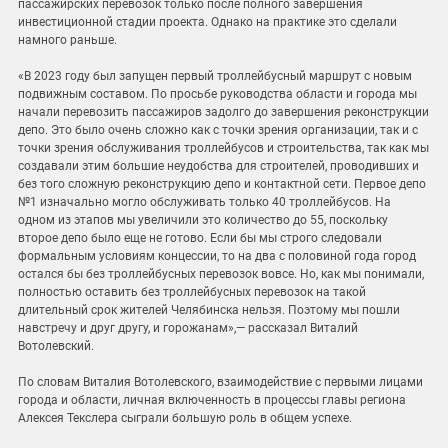
пассажирских перевозок только после полного завершения
инвестиционной стадии проекта. Однако на практике это сделали
намного раньше.
«В 2023 году был запущен первый троллейбусный маршрут с новым
подвижным составом. По просьбе руководства области и города мы
начали перевозить пассажиров задолго до завершения реконструкции
депо. Это было очень сложно как с точки зрения организации, так и с
точки зрения обслуживания троллейбусов и строительства, так как мы
создавали этим большие неудобства для строителей, проводивших и
без того сложную реконструкцию депо и контактной сети. Первое депо
№1 изначально могло обслуживать только 40 троллейбусов. На
одном из этапов мы увеличили это количество до 55, поскольку
второе депо было еще не готово. Если бы мы строго следовали
формальным условиям концессии, то на два с половиной года город
остался бы без троллейбусных перевозок вовсе. Но, как мы понимали,
полностью оставить без троллейбусных перевозок на такой
длительный срок жителей Челябинска нельзя. Поэтому мы пошли
навстречу и друг другу, и горожанам»,— рассказал Виталий
Вотолевский.
По словам Виталия Вотолевского, взаимодействие с первыми лицами
города и области, личная включенность в процессы главы региона
Алексея Текслера сыграли большую роль в общем успехе.