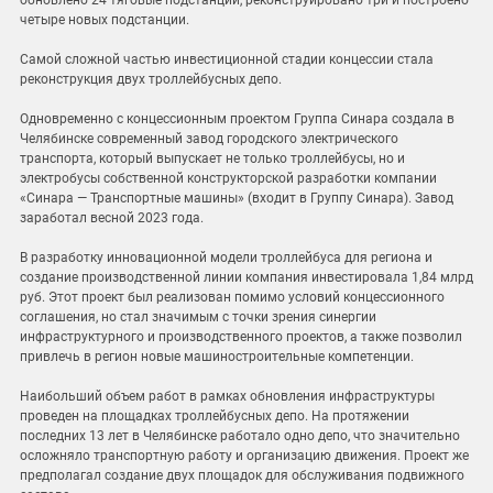
обновлено 24 тяговые подстанции, реконструировано три и построено
четыре новых подстанции.
Самой сложной частью инвестиционной стадии концессии стала
реконструкция двух троллейбусных депо.
Одновременно с концессионным проектом Группа Синара создала в
Челябинске современный завод городского электрического
транспорта, который выпускает не только троллейбусы, но и
электробусы собственной конструкторской разработки компании
«Синара — Транспортные машины» (входит в Группу Синара). Завод
заработал весной 2023 года.
В разработку инновационной модели троллейбуса для региона и
создание производственной линии компания инвестировала 1,84 млрд
руб. Этот проект был реализован помимо условий концессионного
соглашения, но стал значимым с точки зрения синергии
инфраструктурного и производственного проектов, а также позволил
привлечь в регион новые машиностроительные компетенции.
Наибольший объем работ в рамках обновления инфраструктуры
проведен на площадках троллейбусных депо. На протяжении
последних 13 лет в Челябинске работало одно депо, что значительно
осложняло транспортную работу и организацию движения. Проект же
предполагал создание двух площадок для обслуживания подвижного