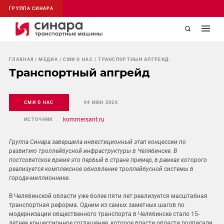
ГРУППА СИНАРА
ГЛАВНАЯ
МЕДИА
СМИ О НАС
ТРАНСПОРТНЫЙ АПГРЕЙД
Транспортный апгрейд
СМИ О НАС
04 ИЮН 2026
kommersant.ru
ИСТОЧНИК
Группа Синара завершила инвестиционный этап концессии по
развитию троллейбусной инфраструктуры в Челябинске. В
постсоветское время это первый в стране пример, в рамках которого
реализуется комплексное обновление троллейбусной системы в
городе-миллионнике.
В Челябинской области уже более пяти лет реализуется масштабная
транспортная реформа. Одним из самых заметных шагов по
модернизации общественного транспорта в Челябинске стало 15-
летнее концессионное соглашение, которое власти области подписали