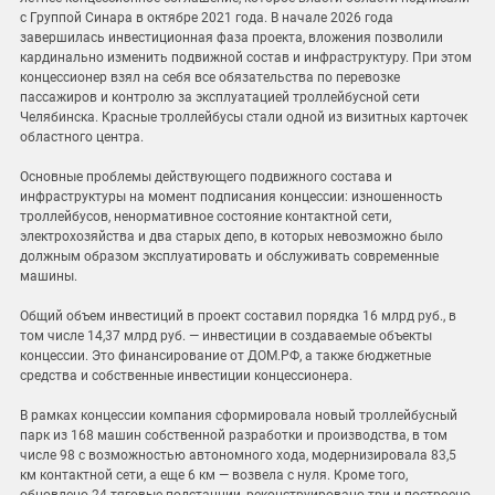
с Группой Синара в октябре 2021 года. В начале 2026 года
завершилась инвестиционная фаза проекта, вложения позволили
кардинально изменить подвижной состав и инфраструктуру. При этом
концессионер взял на себя все обязательства по перевозке
пассажиров и контролю за эксплуатацией троллейбусной сети
Челябинска. Красные троллейбусы стали одной из визитных карточек
областного центра.
Основные проблемы действующего подвижного состава и
инфраструктуры на момент подписания концессии: изношенность
троллейбусов, ненормативное состояние контактной сети,
электрохозяйства и два старых депо, в которых невозможно было
должным образом эксплуатировать и обслуживать современные
машины.
Общий объем инвестиций в проект составил порядка 16 млрд руб., в
том числе 14,37 млрд руб. — инвестиции в создаваемые объекты
концессии. Это финансирование от ДОМ.РФ, а также бюджетные
средства и собственные инвестиции концессионера.
В рамках концессии компания сформировала новый троллейбусный
парк из 168 машин собственной разработки и производства, в том
числе 98 с возможностью автономного хода, модернизировала 83,5
км контактной сети, а еще 6 км — возвела с нуля. Кроме того,