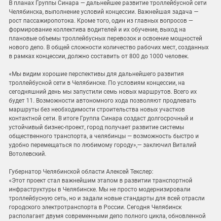
В планах Группы Синара — дальнейшее развитие троллейбусной сети
Челябинска, выполнение условий концессии. Важнейшая задача —
рост пассажиропотока. Кроме того, один из главных вопросов —
формирование коллектива водителей и их обучение, выход на
плановые объемы троллейбусных перевозок и освоение мощностей
нового депо. В общей сложности количество рабочих мест, созданных
в рамках концессии, должно составить от 800 до 1000 человек.
«Мы видим хорошие перспективы для дальнейшего развития
троллейбусной сети в Челябинске. По условиям концессии, на
сегодняшний день мы запустили семь новых маршрутов. Всего их
будет 11. Возможности автономного хода позволяют продлевать
маршруты без необходимости строительства новых участков
контактной сети. В итоге Группа Синара создаст долгосрочный и
устойчивый бизнес-проект, город получает развитие системы
общественного транспорта, а челябинцы — возможность быстро и
удобно перемещаться по любимому городу»,— заключил Виталий
Вотолевский.
Губернатор Челябинской области Алексей Текслер:
«Этот проект стал важнейшим этапом в развитии транспортной
инфраструктуры в Челябинске. Мы не просто модернизировали
троллейбусную сеть, но и задали новые стандарты для всей отрасли
городского электротранспорта в России. Сегодня Челябинск
располагает двумя современными депо полного цикла, обновленной