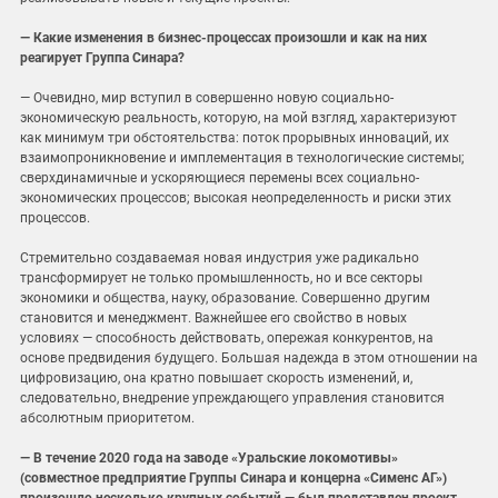
— Какие изменения в бизнес-процессах произошли и как на них
реагирует Группа Синара?
— Очевидно, мир вступил в совершенно новую социально-
экономическую реальность, которую, на мой взгляд, характеризуют
как минимум три обстоятельства: поток прорывных инноваций, их
взаимопроникновение и имплементация в технологические системы;
сверхдинамичные и ускоряющиеся перемены всех социально-
экономических процессов; высокая неопределенность и риски этих
процессов.
Стремительно создаваемая новая индустрия уже радикально
трансформирует не только промышленность, но и все секторы
экономики и общества, науку, образование. Совершенно другим
становится и менеджмент. Важнейшее его свойство в новых
условиях — способность действовать, опережая конкурентов, на
основе предвидения будущего. Большая надежда в этом отношении на
цифровизацию, она кратно повышает скорость изменений, и,
следовательно, внедрение упреждающего управления становится
абсолютным приоритетом.
— В течение 2020 года на заводе «Уральские локомотивы»
(совместное предприятие Группы Синара и концерна «Сименс АГ»)