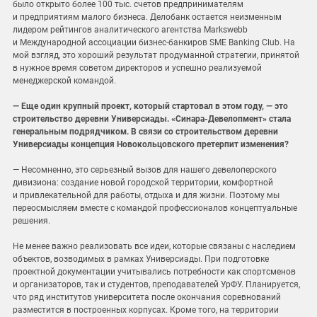
было открыто более 100 тыс. счетов предпринимателям
и предприятиям малого бизнеса. Делобанк остается неизменным
лидером рейтингов аналитического агентства Markswebb
и Международной ассоциации бизнес-банкиров SME Banking Club. На
мой взгляд, это хороший результат продуманной стратегии, принятой
в нужное время советом директоров и успешно реализуемой
менеджерской командой.
— Еще один крупный проект, который стартовал в этом году, — это
строительство деревни Универсиады. «Синара-Девелопмент» стала
генеральным подрядчиком. В связи со строительством деревни
Универсиады концепция Новокольцовского претерпит изменения?
— Несомненно, это серьезный вызов для нашего девелоперского
дивизиона: создание новой городской территории, комфортной
и привлекательной для работы, отдыха и для жизни. Поэтому мы
переосмысляем вместе с командой профессионалов концептуальные
решения.
Не менее важно реализовать все идеи, которые связаны с наследием
объектов, возводимых в рамках Универсиады. При подготовке
проектной документации учитывались потребности как спортсменов
и организаторов, так и студентов, преподавателей УрФУ. Планируется,
что ряд институтов университета после окончания соревнований
разместится в построенных корпусах. Кроме того, на территории