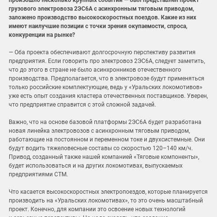
произошло несколько крупных событий — был представлен проект
грузового электровоза 2ЭС6А с асинхронным тяговым приводом,
заложено производство высокоскоростных поездов. Какие из них
имеют наилучшие позиции с точки зрения окупаемости, спроса,
конкуренции на рынке?
— Оба проекта обеспечивают долгосрочную перспективу развития
предприятия. Если говорить про электровоз 2ЭС6А, следует заметить,
что до этого в стране не было асинхронников отечественного
производства. Предполагается, что в электровозе будут применяться
только российские комплектующие, ведь у «Уральских локомотивов»
уже есть опыт создания кластера отечественных поставщиков. Уверен,
что предприятие справится с этой сложной задачей.
Важно, что на основе базовой платформы 2ЭС6А будет разработана
новая линейка электровозов с асинхронным тяговым приводом,
работающие на постоянном и переменном токе и двухсистемные. Они
будут водить тяжеловесные составы со скоростью 120–140 км/ч.
Привод, созданный также нашей компанией «Тяговые компоненты»,
будет использоваться и на других локомотивах, выпускаемых
предприятиями СТМ.
Что касается высокоскоростных электропоездов, которые планируется
производить на «Уральских локомотивах», то это очень масштабный
проект. Конечно, для компании это освоение новых технологий