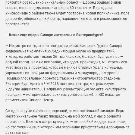
появится совершенно уникальный объект — Дворец водных видов
спорта, его площадь составит около 60 тыс. кв. м. Благодаря
Универсиаде в районе также будет построена новая поликлиника, поле
для регби, общественный центр, парковочные места и рекреационные
пространства.
— Какие еще сферы Синаре интересны в Екатеринбурге?
— Несмотря на то, что по географии своих бизнесов Группа Синара
федеральная компания, объединяющая более 45 предприятий,
в которых работают около 36 тыс. человек, Екатеринбург для нас —
родной город. Нам не все равно, что здесь происходит, мы стремимся
участвовать в проектах, которые меняют столицу Урала к лучшему,
укрепляют ее позиции на федеральном и международном уровне.
Помимо глобальных проектов, таких как строительство стадиона
Екатеринбург-Арена к ЧМ-2018, конгресс-центра, мы реализуем
и другие инициативы. Например, реконструкция объекта культурного
наследия — исторического архитектурного ансамбля XIX века, где
разместился Синара Центр.
Сегодня он уже живет полноценной, самостоятельной жизнью. Ведь
место уникальное, таких площадок, на мой взгляд, у нас в области
просто нет. Бизнес в сфере культуры — это особый вид деятельности,
но это тоже ниша, в которой мы осознанно присутствуем и собираемся
развиваться.