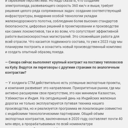
и серьезные перспективы. Но надо сказать, что создание
электропоезда, развивающего скорость 360 км/ч и выше, требует
решения целого ряда сопряженных задач: создание соответствующей
инфраструктуры, внедрение особой технологии укладки
железнодорожного полотна, соблюдение более высоких стандартов
безопасности, цифровых решений в проектировании и производстве
как самих локомотивов, так и во всем, что сопутствует эффективной
работе высокоскоростных магистралей. Это сложнейшая работа для
всей отрасли. Что касается подвижного состава, то уже к 2023 году мы
планируем построить и оснастить новый производственный комплекс
и создать опытный образец поезда.
— Синара сейчас выполняет крупный контракт на поставку тепловозов
на Кубу. Ведутся ли переговоры с другими странами по аналогичным
контрактам?
— У холдинга СТМ действительно есть успешные экспортные проекты,
и компания развивает это направление. Приоритетные рынки, где мы
активно расширяем свое присутствие, это как минимум Казахстан,
Узбекистан и Индия. На сегодняшний день на Индийских железных
дорогах не только эксплуатируется путевая техника нашего
производства, но и реализуется программа ее локализации совместно
с индийскими технологическими партнерами. Общий объем
экспортных контрактов, заключенных в 2020 году, составляет почти 40
млн евро, а прорабатываемых по всей номенклатуре